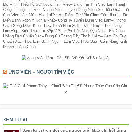
Mới
–
Tìm Hiểu Hồ SƠ Người Tìm Việc
–
Đăng Tin Tìm Việc Làm Thành
Công
–
Trang Tìm Việc Nhanh Nhất
–
Tuyển Dụng Nhân Sự Hiệu Quả
–
Hội
Chợ Việc Làm Mới
–
Học Lái Xe An Toàn
–
Tư Vấn Giảm Cân Nhanh
–
Từ
Điển Danh Ngôn Ý Nghĩa Nhất
–
Công Ty Tuyển Dụng Việc Làm
–
Phong
Cách Sống Đẹp
–
Kiến Thức Tử Vi Năm 2018
–
Kiến Thức Thời Trang
Làm Đẹp
–
Kiến Thức Tủ Bếp Việt
–
Kiến Trúc Nhà Đẹp Nhất
–
Bói Cung
Hoàng Đạo Chuẩn Xác
–
Dụng Cụ Thang Dây Thoát Hiểm
–
Xem Chỉ Tay
Chuẩn Xác
–
Học Làm Bánh Ngon
–
Làm Việc Hiệu Quả
–
Cẩm Nang Kinh
Doanh Thành Công
ỨNG VIÊN – NGƯỜI TÌM VIỆC
XEM TỬ VI
Xem tử vi trọn đời của người tuổi Mão chi tiết từng